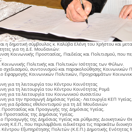
ται η δημοτική σύμβουλος κ. Καλύβα Ελένη του Χρήστου και μετ
τητες για τη Δ.Ε. Μουδανιών:
θυνση Κοινωνικής Προστασίας, Παιδείας και Πολιτισμού, που πε
ς:
α Κοινωνικής Πολιτικής και Πολιτικών Ισότητας των Φύλων.
είο σχεδιασμού, συντονισμού και παρακολούθησης Κοινωνικών Π
φείο Εφαρμογής Κοινωνικών Πολιτικών, Προγραμμάτων Κοινωνικ
υνη για τη λειτουργία του Κέντρου Κοινότητας
υνη για τη λειτουργία του Κέντρου Κοινότητας Ρομά
υνη για τα λειτουργία του Κοινωνικού συσσιτίου
υνη για την προαγωγή Δημόσιας Υγείας- Λειτουργία ΚΕΠ Υγείας
υνη για δράσεις εθελοντισμού για τη ΔΕ Μουδανιών
α Προστασίας και Προαγωγής της Δημόσιας Υγείας.
ίο Προστασίας της Δημόσιας Υγείας.
φείο Προαγωγής της Δημόσιας Υγείας και ρύθμισης Διοικητικών 
υνση Κ.Ε.Π., που περιλαμβάνει ειδικότερα τις παρακάτω διοικητ
α Κέντρου Εξυπηρέτησης Πολιτών (Κ.Ε.Π.) Δημοτικής Ενότητας