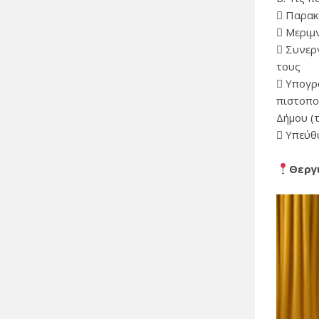
 Παρακ
 Μεριμ
 Συνερ
τους
 Υπογρ
πιστοπο
Δήμου (
 Υπεύθ
Θεργ