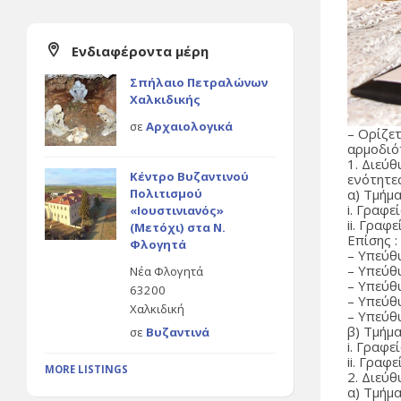
Ενδιαφέροντα μέρη
Σπήλαιο Πετραλώνων
Χαλκιδικής
σε
Αρχαιολογικά
– Ορίζε
αρμοδιό
1. Διεύ
Κέντρο Βυζαντινού
ενότητε
Πολιτισμού
α) Τμήμ
i. Γραφ
«Ιουστινιανός»
ii. Γρα
(Μετόχι) στα Ν.
Επίσης :
Φλογητά
– Υπεύθ
– Υπεύθ
Νέα Φλογητά
– Υπεύθ
63200
– Υπεύθ
Χαλκιδική
– Υπεύθ
β) Τμήμ
σε
Βυζαντινά
i. Γραφε
ii. Γρα
MORE LISTINGS
2. Διεύθ
α) Τμήμ