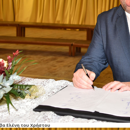
βα Ελένη του Χρήστου