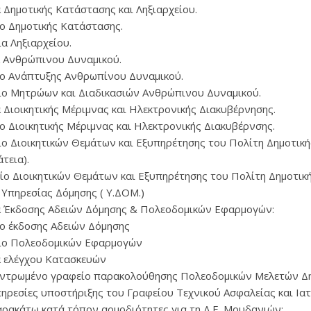
α Δημοτικής Κατάστασης και Ληξιαρχείου.
ίο Δημοτικής Κατάστασης.
εία Ληξιαρχείου.
α Ανθρώπινου Δυναμικού.
είο Ανάπτυξης Ανθρωπίνου Δυναμικού.
φείο Μητρώων και Διαδικασιών Ανθρώπινου Δυναμικού.
α Διοικητικής Μέριμνας και Ηλεκτρονικής Διακυβέρνησης.
ίο Διοικητικής Μέριμνας και Ηλεκτρονικής Διακυβέρνσης.
φείο Διοικητικών Θεμάτων και Εξυπηρέτησης του Πολίτη Δημοτική
τεια).
φείο Διοικητικών Θεμάτων και Εξυπηρέτησης του Πολίτη Δημοτική
η Υπηρεσίας Δόμησης ( Υ.ΔΟΜ.)
α Έκδοσης Αδειών Δόμησης & Πολεοδομικών Εφαρμογών:
είο έκδοσης Αδειών Δόμησης
φείο Πολεοδομικών Εφαρμογών
α ελέγχου Κατασκευών
εντρωμένο γραφείο παρακολούθησης Πολεοδομικών Μελετών Δη
υπηρεσίες υποστήριξης του Γραφείου Τεχνικού Ασφαλείας και Ια
παρακάτω κατά τόπον αρμοδιότητες για τη Δ.Ε. Μουδανιών: