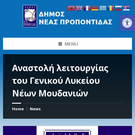
Skip
Skip
Skip
Skip
to
to
to
to
content
left
right
footer
Ανοίξτε τη γραμμή εργαλείων
sidebar
sidebar
MENU
Αναστολή λειτουργίας
του Γενικού Λυκείου
Νέων Μουδανιών
Home
News
/