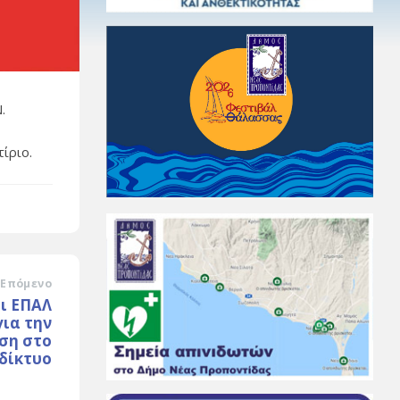
.
ίριο.
Επόμενο
ι ΕΠΑΛ
ια την
ση στο
δίκτυο