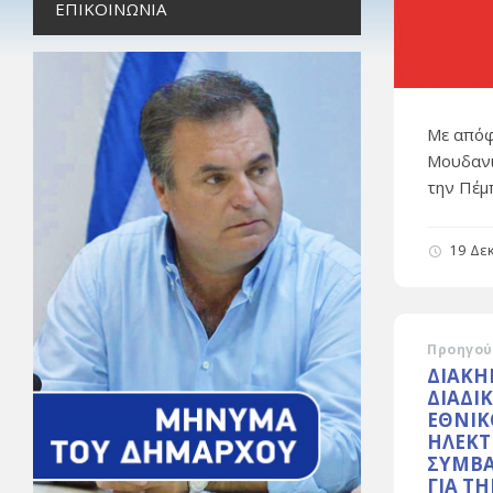
ΕΠΙΚΟΙΝΩΝΊΑ
Με απόφ
Μουδανι
την Πέμ
19 Δε
Προηγού
ΔΙΑΚΗ
ΔΙΑΔΙ
ΕΘΝΙΚ
ΗΛΕΚ
ΣΥΜΒΑΣ
ΓΙΑ Τ