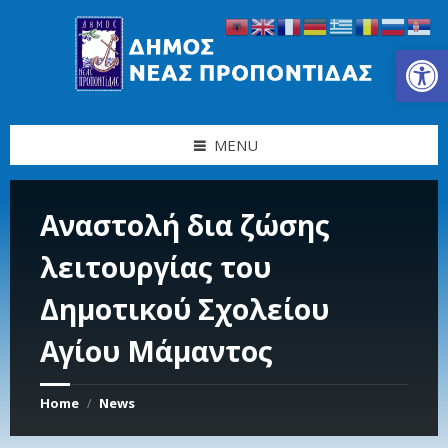
Skip
Skip
Skip
Skip
to
to
to
to
content
left
right
footer
Ανοίξτε τη γραμμή εργαλείων
sidebar
sidebar
MENU
Αναστολή δια ζώσης
λειτουργίας του
Δημοτικού Σχολείου
Αγίου Μάμαντος
Home
News
/