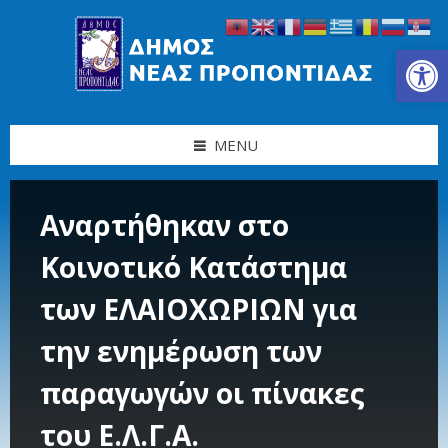
Skip
Skip
Skip
Skip
to
to
to
to
content
left
right
footer
Ανοίξτε τη γραμμή εργαλείων
sidebar
sidebar
MENU
Αναρτήθηκαν στο
Κοινοτικό Κατάστημα
των ΕΛΑΙΟΧΩΡΙΩΝ για
την ενημέρωση των
παραγωγών οι πίνακες
του Ε.Λ.Γ.Α.