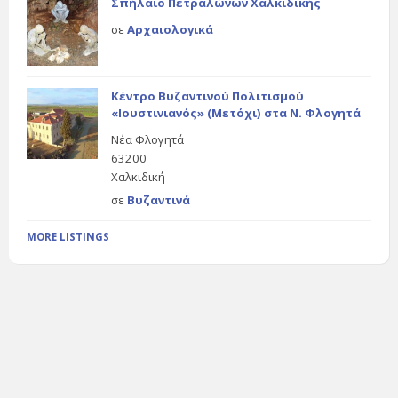
Σπήλαιο Πετραλώνων Χαλκιδικής
σε
Αρχαιολογικά
Κέντρο Βυζαντινού Πολιτισμού
«Ιουστινιανός» (Μετόχι) στα Ν. Φλογητά
Νέα Φλογητά
63200
Χαλκιδική
σε
Βυζαντινά
MORE LISTINGS