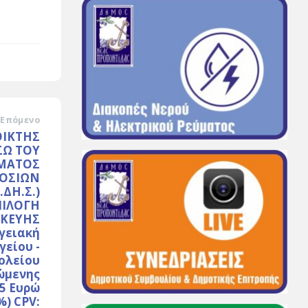
Επόμενο
ΟΙΚΤΗΣ
ΣΩ ΤΟΥ
ΗΜΑΤΟΣ
ΟΣΙΩΝ
ΔΗ.Σ.)
ΠΙΛΟΓΗ
ΣΚΕΥΗΣ
γειακή
είου -
ολείου
ώμενης
35 Ευρώ
%) CPV: