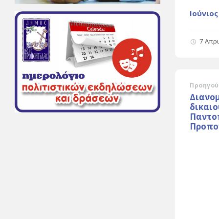
Ιούνιος
7 Απρ
Προηγού
Διανο
δικαιο
Παντο
Προπο