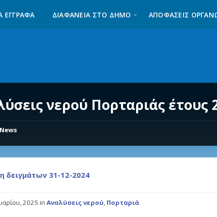
Α ΈΓΓΡΑΦΑ
ΔΙΑΦΆΝΕΙΑ ΣΤΟ ΔΉΜΟ
ΑΠΟΦΑΣΕΙΣ ΟΡΓΑΝ
λύσεις νερού Πορταριάς έτους 
News
η δειγμάτων 31-12-2024
ουαρίου, 2025
in
Αναλύσεις νερού
,
Πορταριά