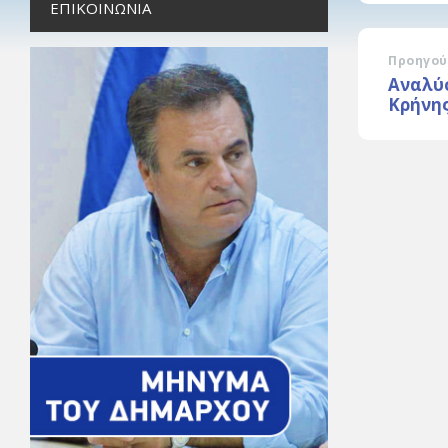
ΕΠΙΚΟΙΝΩΝΊΑ
Προηγού
Αναλύ
Κρήνης