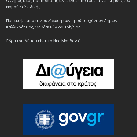
Ο Δήμος Νέας Προποντίδας είναι ένας από τους πέντε Δήμους του
Νομού Χαλκιδικής.
Προέκυψε από την συνένωση των προϋπαρχόντων Δήμων
Καλλικράτειας, Μουδανιών και Τρίγλιας.
Έδρα του Δήμου είναι τα Νέα Μουδανιά.