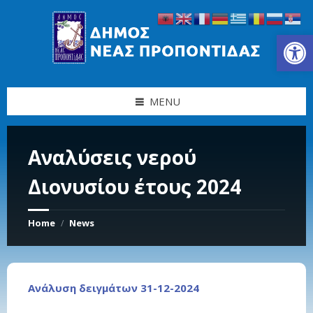
Skip
Skip
Skip
Skip
to
to
to
to
content
left
right
footer
Ανοίξτε τη γραμμή εργαλείων
sidebar
sidebar
MENU
Αναλύσεις νερού
Διονυσίου έτους 2024
Home
News
/
Ανάλυση δειγμάτων 31-12-2024