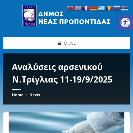
Skip
Skip
Skip
Skip
to
to
to
to
content
left
right
footer
Ανοίξτε τη γραμμή εργαλείων
sidebar
sidebar
MENU
Αναλύσεις αρσενικού
Ν.Τρίγλιας 11-19/9/2025
Home
News
/