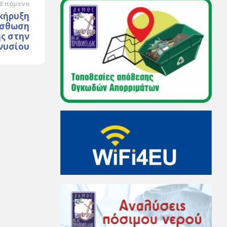
Επόμενο
κήρυξη
ίσθωση
ης στην
ονυσίου