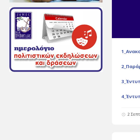
1_Ανακ
2_Παρά
3_Έντυ
4_Έντυ
2 Σεπ