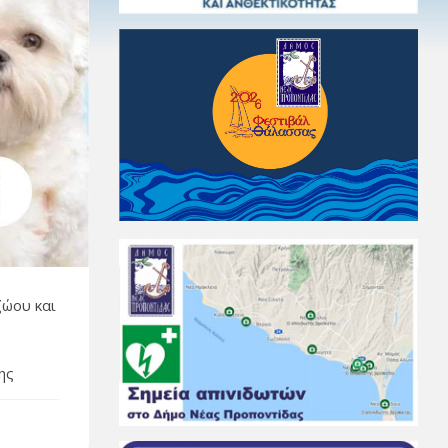
ζώου και
ης