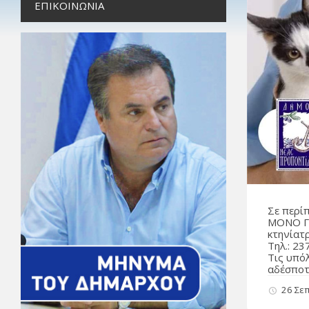
ΕΠΙΚΟΙΝΩΝΊΑ
Σε περί
ΜΟΝΟ ΓΙ
κτηνίατ
Τηλ.: 2
Τις υπό
αδέσποτ
26 Σε