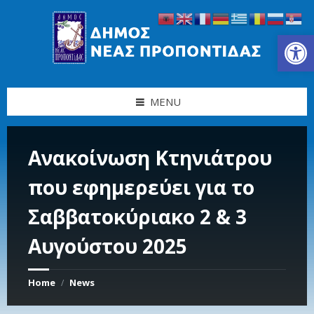
Skip
Skip
Skip
Skip
to
to
to
to
content
left
right
footer
Ανοίξτε τη γραμμή εργαλείων
sidebar
sidebar
MENU
Ανακοίνωση Κτηνιάτρου
που εφημερεύει για το
Σαββατοκύριακο 2 & 3
Αυγούστου 2025
Home
News
/