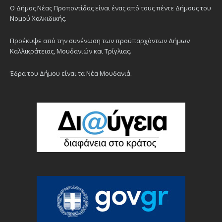
Ο Δήμος Νέας Προποντίδας είναι ένας από τους πέντε Δήμους του
Νομού Χαλκιδικής.
Προέκυψε από την συνένωση των προϋπαρχόντων Δήμων
Καλλικράτειας, Μουδανιών και Τρίγλιας.
Έδρα του Δήμου είναι τα Νέα Μουδανιά.