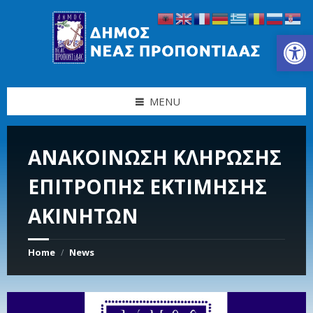
Skip
Skip
Skip
Skip
to
to
to
to
content
left
right
footer
Ανοίξτε τη γραμμή εργαλείων
sidebar
sidebar
MENU
ΑΝΑΚΟΙΝΩΣΗ ΚΛΗΡΩΣΗΣ
ΕΠΙΤΡΟΠΗΣ ΕΚΤΙΜΗΣΗΣ
ΑΚΙΝΗΤΩΝ
Home
News
/