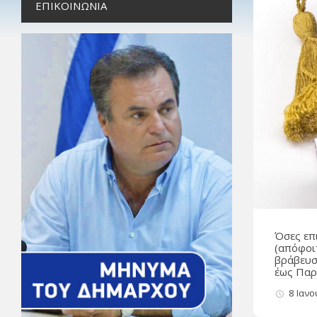
ΕΠΙΚΟΙΝΩΝΊΑ
Όσες επ
(απόφοι
βράβευσ
έως Παρ
8 Ιαν