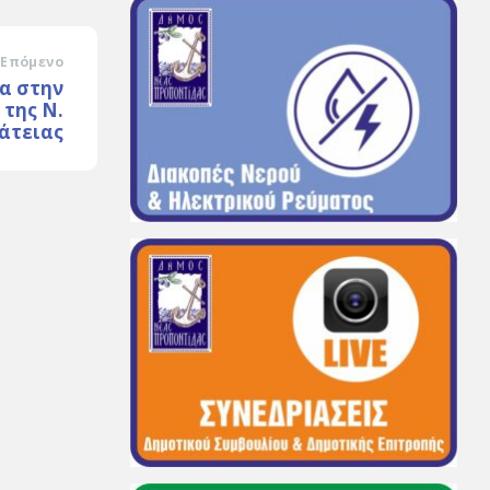
Επόμενο
α στην
της Ν.
άτειας