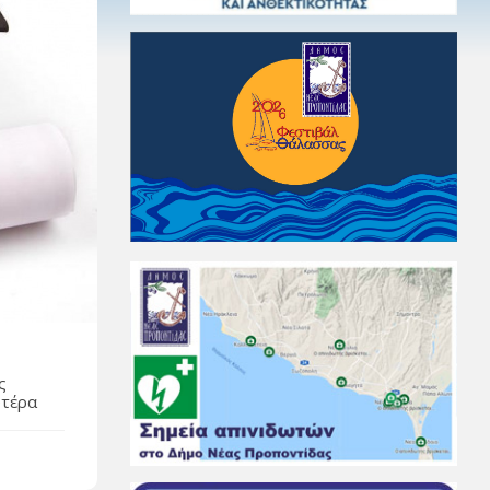
ς
υτέρα