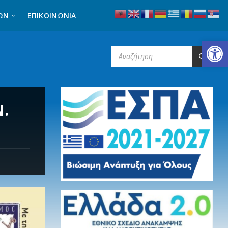
ΩΝ
ΕΠΙΚΟΙΝΩΝΊΑ
Ανοίξτε τη γραμμή εργαλείων
SEARCH:
Ν.