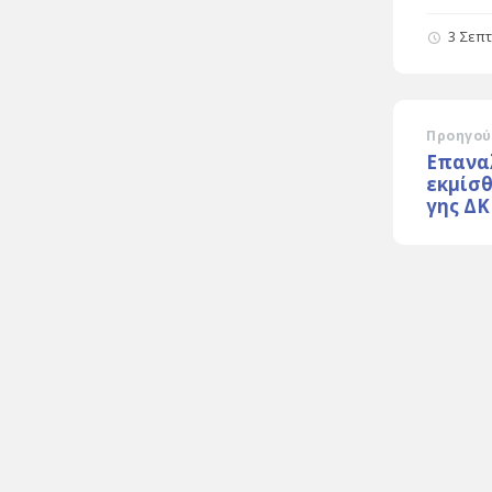
3 Σεπ
Προηγού
Επανα
εκμίσ
γης Δ