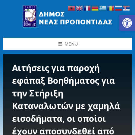
Skip
Skip
Skip
Skip
to
to
to
to
content
left
right
footer
Ανοίξτε τη γραμμή εργαλείων
sidebar
sidebar
MENU
Αιτήσεις για παροχή
εφάπαξ Βοηθήματος για
την Στήριξη
Καταναλωτών με χαμηλά
εισοδήματα, οι οποίοι
έχουν αποσυνδεθεί από