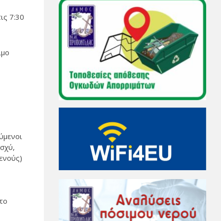
ις 7:30
ιμο
ύμενοι
ισχύ,
ενούς)
το