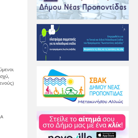
ύμενοι
ισχύ,
ενούς)
εΑ
ς