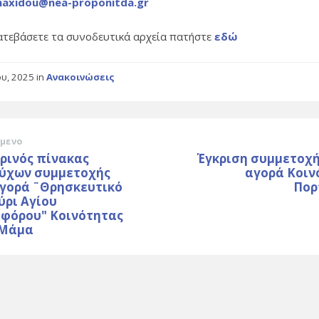
maxidou@nea-proponitda.gr
κατεβάσετε τα συνοδευτικά αρχεία πατήστε
εδώ
ου, 2025
in
Ανακοινώσεις
μενο
ρινός πίνακας
Έγκριση συμμετοχή
ούχων συμμετοχής
αγορά Κοιν
αγορά ¨Θρησκευτικό
Πορ
ύρι Αγίου
οφόρου" Κοινότητας
 Μάμα