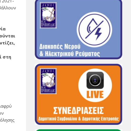
α 2021-
βάλλουν
νία
τούνται
τίζει,
ί στη
ελαφρύ
ών
χόλησης