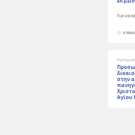
efi.par
Για να 
6 Μαΐ
Προηγού
Προσω
δικαι
στην 
πανηγ
Χριστ
Αγίου