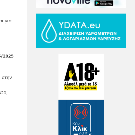
αι για
5/2025
 στην
620,