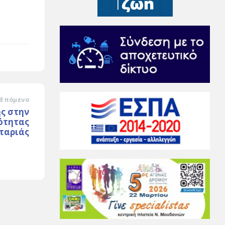
Επόμενο
ς στην
ότητας
ταριάς