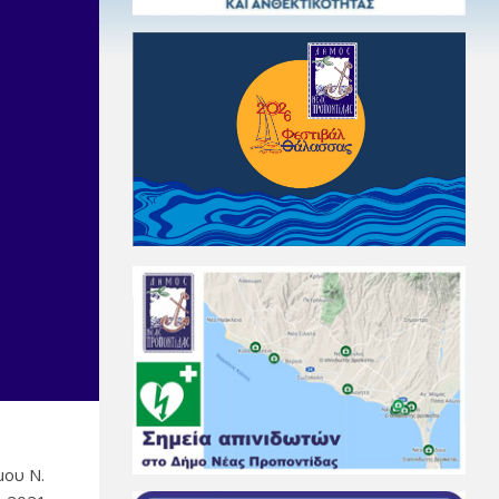
μου Ν.