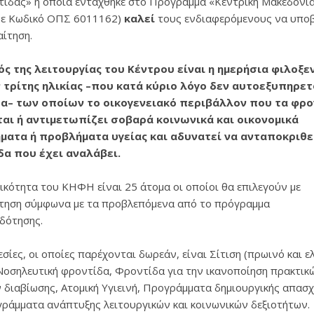
ίδας» η οποία εντάχθηκε στο Πρόγραμμα «Κεντρική Μακεδονί
με Κωδικό ΟΠΣ 6011162)
καλεί
τους ενδιαφερόμενους να υπο
αίτηση.
ς της λειτουργίας του Κέντρου είναι η
ημερήσια φιλοξε
 τρίτης ηλικίας –που κατά κύριο λόγο δεν αυτοεξυπηρε
α– των οποίων το οικογενειακό περιβάλλον που τα φρον
ται ή αντιμετωπίζει σοβαρά κοινωνικά και οικονομικά
ματα ή προβλήματα υγείας και αδυνατεί να ανταποκριθε
δα που έχει αναλάβει.
ικότητα του ΚΗΦΗ είναι 25 άτομα οι οποίοι θα επιλεγούν με
τηση σύμφωνα με τα προβλεπόμενα από το πρόγραμμα
δότησης.
σίες, οι οποίες παρέχονται δωρεάν, είναι Σίτιση (πρωινό και 
 Νοσηλευτική φροντίδα, Φροντίδα για την ικανοποίηση πρακτικ
 διαβίωσης, Ατομική Υγιεινή, Προγράμματα δημιουργικής απασ
γράμματα ανάπτυξης λειτουργικών και κοινωνικών δεξιοτήτων.