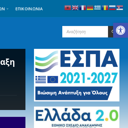
ΩΝ
ΕΠΙΚΟΙΝΩΝΊΑ
Ανοίξτε τη γραμμή εργαλείων
SEARCH:
ταξη