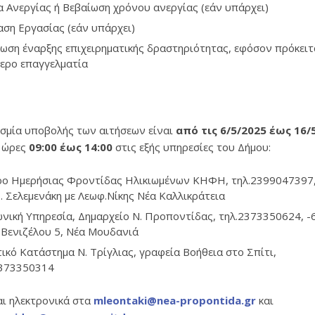
 Ανεργίας ή Βεβαίωση χρόνου ανεργίας (εάν υπάρχει)
ση Εργασίας (εάν υπάρχει)
ωση έναρξης επιχειρηματικής δραστηριότητας, εφόσον πρόκειτ
ερο επαγγελματία
σμία υποβολής των αιτήσεων είναι
από τις 6/5/2025 έως 16/
ς ώρες
09:00 έως 14:00
στις εξής υπηρεσίες του Δήμου:
ρο Ημερήσιας Φροντίδας Ηλικιωμένων ΚΗΦΗ, τηλ.2399047397,
. Σελεμενάκη με Λεωφ.Νίκης Νέα Καλλικράτεια
νική Υπηρεσία, Δημαρχείο Ν. Προποντίδας, τηλ.2373350624, -
 Βενιζέλου 5, Νέα Μουδανιά
ικό Κατάστημα Ν. Τρίγλιας, γραφεία Βοήθεια στο Σπίτι,
2373350314
αι ηλεκτρονικά στα
mleontaki@nea-propontida.gr
και