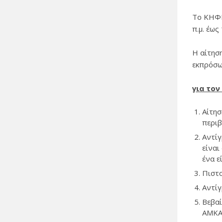
Το ΚΗΦΗ
π.μ. έως
Η αίτησ
εκπρόσω
για το
Αίτησ
περιβ
Αντίγ
είναι
ένα ε
Πιστο
Αντίγ
Βεβα
ΑΜΚ