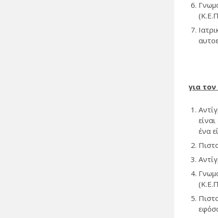
Γνωμ
(Κ.Ε.
Ιατρι
αυτο
για το
Αντίγ
είναι
ένα ε
Πιστο
Αντίγ
Γνωμ
(Κ.Ε.
Πιστ
εφόσο