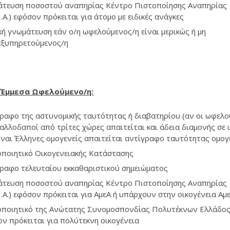
άτευση ποσοστού αναπηρίας Κέντρο Πιστοποίησης Αναπηρίας
Π.Α.) εφόσον πρόκειται για άτομο με ειδικές ανάγκες
κή γνωμάτευση εάν ο/η ωφελούμενος/η είναι μερικώς ή μη
εξυπηρετούμενος/η
ν Έμμεσα Ωφελούμενο/η:
ραφο της αστυνομικής ταυτότητας ή διαβατηρίου (αν οι ωφελο
 αλλοδαποί από τρίτες χώρες απαιτείται και άδεια διαμονής σε 
ίναι Έλληνες ομογενείς απαιτείται αντίγραφο ταυτότητας ομογ
ποιητικό Οικογενειακής Κατάστασης
ραφο τελευταίου εκκαθαριστικού σημειώματος
άτευση ποσοστού αναπηρίας Κέντρο Πιστοποίησης Αναπηρίας
Π.Α.) εφόσον πρόκειται για ΑμεΑ ή υπάρχουν στην οικογένεια Αμ
οποιητικό της Ανώτατης Συνομοσπονδίας Πολυτέκνων Ελλάδο
ν πρόκειται για πολύτεκνη οικογένεια