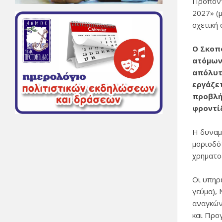
Προποντ
2027» (
σχετική 
Ο Σκοπό
ατόμων
απόλυτ
εργάζε
προβλή
φροντί
Η δυναμ
μοριοδό
χρηματο
Οι υπηρε
γεύμα),
αναγκών
και Προ