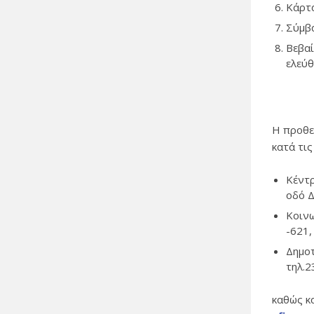
Κάρτα
Σύμβα
Βεβαί
ελεύθ
Η προθε
κατά τι
Κέντ
οδό Δ
Κοινω
-621,
Δημοτ
τηλ.
καθώς κ