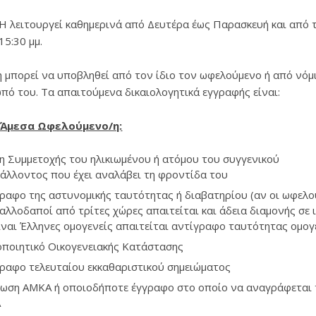
 λειτουργεί καθημερινά από Δευτέρα έως Παρασκευή και από τ
 15:30 μμ.
η μπορεί να υποβληθεί από τον ίδιο τον ωφελούμενο ή από νόμ
πό του. Τα απαιτούμενα δικαιολογητικά εγγραφής είναι:
ν Άμεσα Ωφελούμενο/η:
η Συμμετοχής του ηλικιωμένου ή ατόμου του συγγενικού
άλλοντος που έχει αναλάβει τη φροντίδα του
ραφο της αστυνομικής ταυτότητας ή διαβατηρίου (αν οι ωφελο
 αλλοδαποί από τρίτες χώρες απαιτείται και άδεια διαμονής σε 
ίναι Έλληνες ομογενείς απαιτείται αντίγραφο ταυτότητας ομογ
ποιητικό Οικογενειακής Κατάστασης
ραφο τελευταίου εκκαθαριστικού σημειώματος
ίωση ΑΜΚΑ ή οποιοδήποτε έγγραφο στο οποίο να αναγράφεται 
Α