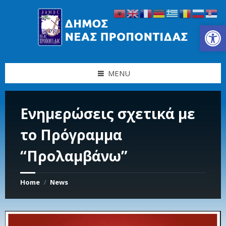
Skip
Skip
Skip
Skip
to
to
to
to
content
left
right
footer
Ανοίξτε τη γραμμή εργαλείων
sidebar
sidebar
MENU
Ενημερώσεις σχετικά με
το Πρόγραμμα
“Προλαμβάνω”
Home
News
/