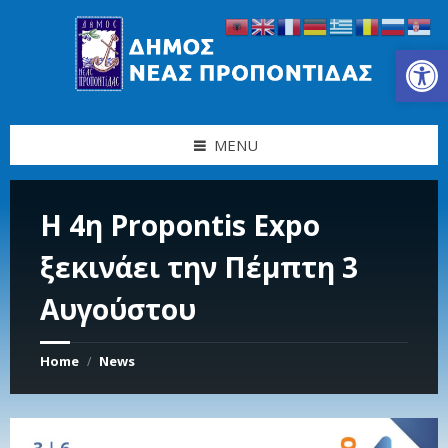
Skip
Skip
Skip
Skip
to
to
to
to
content
left
right
footer
Ανοίξτε τη γραμμή εργαλείων
sidebar
sidebar
MENU
Η 4η Propontis Expo
ξεκινάει την Πέμπτη 3
Αυγούστου
Home
News
/