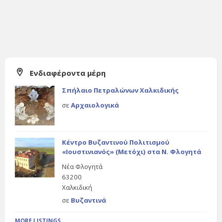
Ενδιαφέροντα μέρη
Σπήλαιο Πετραλώνων Χαλκιδικής
σε
Αρχαιολογικά
Κέντρο Βυζαντινού Πολιτισμού
«Ιουστινιανός» (Μετόχι) στα Ν. Φλογητά
Νέα Φλογητά
63200
Χαλκιδική
σε
Βυζαντινά
MORE LISTINGS