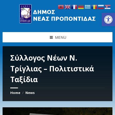
Skip
Skip
Skip
Skip
to
to
to
to
content
left
right
footer
Ανοίξτε τη γραμμή εργαλείων
sidebar
sidebar
MENU
Σύλλογος Νέων Ν.
Τρίγλιας – Πολιτιστικά
Ταξίδια
Home
News
/