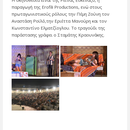
Η σκηνοθεσία είναι της Ρέινας Εσκενάζυ, η
παραγωγή της Erofili Productions, ενώ στους
πρωταγωνιστικούς ρόλους την Πέμη Ζούνη τον
Αναστάση Ροϊλό,την Εριέττα Μανούρη και τον
Κωνσταντίνο Ελματζίογλου. Το τραγούδι της
παράστασης γράφει ο Σταμάτης Κραουνάκης.