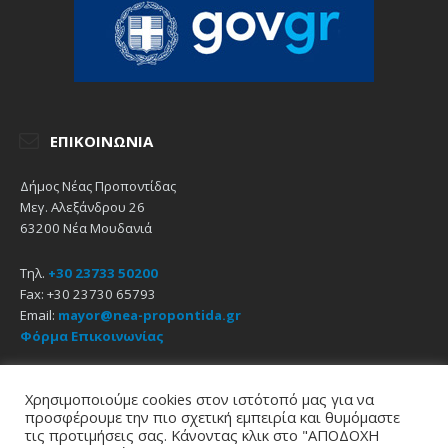
ΕΠΙΚΟΙΝΩΝΊΑ
Δήμος Νέας Προποντίδας
Μεγ. Αλεξάνδρου 26
63200 Νέα Μουδανιά
Τηλ.
+30 23733 50200
Fax: +30 23730 65793
Email:
mayor@nea-propontida.gr
Φόρμα Επικοινωνίας
Δήλωση Προσβασιμότητας
Χρησιμοποιούμε cookies στον ιστότοπό μας για να
προσφέρουμε την πιο σχετική εμπειρία και θυμόμαστε
Email
Facebook
YouTube
τις προτιμήσεις σας. Κάνοντας κλικ στο "ΑΠΟΔΟΧΗ