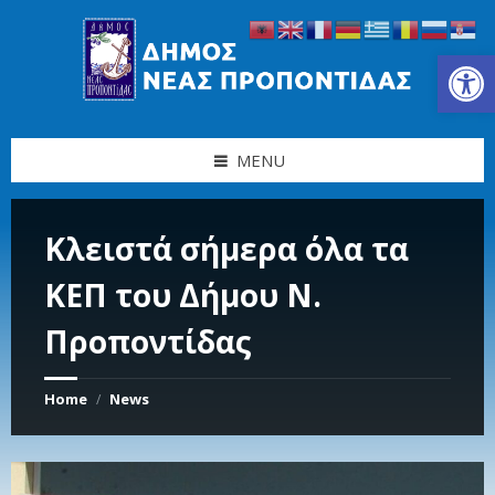
Skip
Skip
Skip
Skip
to
to
to
to
content
left
right
footer
Ανοίξτε τη γραμμή εργαλείων
sidebar
sidebar
MENU
Κλειστά σήμερα όλα τα
ΚΕΠ του Δήμου Ν.
Προποντίδας
Home
News
/