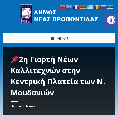
Skip
Skip
Skip
Skip
to
to
to
to
content
left
right
footer
Ανοίξτε τη γραμμή εργαλείων
sidebar
sidebar
MENU
2η Γιορτή Νέων
Καλλιτεχνών στην
Κεντρική Πλατεία των Ν.
Μουδανιών
Home
News
/