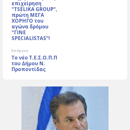
επιχείρηση
"TSELIKA GROUP",
πρώτη ΜΕΓΑ
ΧΟΡΗΓΟ του
αγώνα δρόμου
"ΓΙΝΕ
SPECIALISTAS"!
Επόμενο
Το νέο Τ.Ε.Σ.Ο.Π.Π
του Δήμου Ν.
Προποντίδας