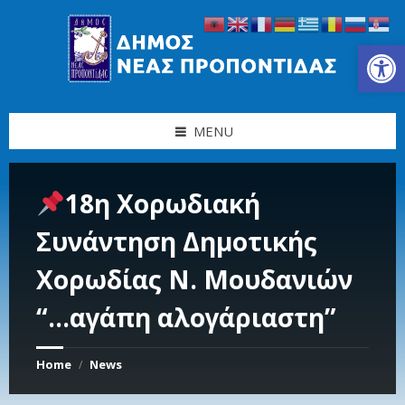
Skip
Skip
Skip
Skip
to
to
to
to
content
left
right
footer
Ανοίξτε τη γραμμή εργαλείων
sidebar
sidebar
MENU
18η Χορωδιακή
Συνάντηση Δημοτικής
Χορωδίας Ν. Μουδανιών
“…αγάπη αλογάριαστη”
Home
News
/