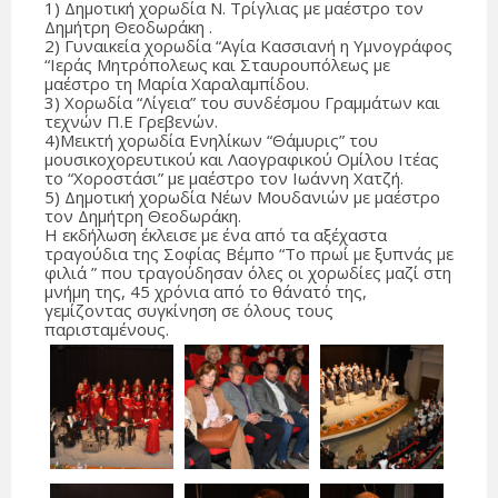
1) Δημοτική χορωδία Ν. Τρίγλιας με μαέστρο τον
Δημήτρη Θεοδωράκη .
2) Γυναικεία χορωδία “Αγία Κασσιανή η Υμνογράφος
“Ιεράς Μητρόπολεως και Σταυρουπόλεως με
μαέστρο τη Μαρία Χαραλαμπίδου.
3) Χορωδία “Λίγεια” του συνδέσμου Γραμμάτων και
τεχνών Π.Ε Γρεβενών.
4)Μεικτή χορωδία Ενηλίκων “Θάμυρις” του
μουσικοχορευτικού και Λαογραφικού Ομίλου Ιτέας
το “Χοροστάσι” με μαέστρο τον Ιωάννη Χατζή.
5) Δημοτική χορωδία Νέων Μουδανιών με μαέστρο
τον Δημήτρη Θεοδωράκη.
Η εκδήλωση έκλεισε με ένα από τα αξέχαστα
τραγούδια της Σοφίας Βέμπο “Το πρωί με ξυπνάς με
φιλιά ” που τραγούδησαν όλες οι χορωδίες μαζί στη
μνήμη της, 45 χρόνια από το θάνατό της,
γεμίζοντας συγκίνηση σε όλους τους
παρισταμένους.