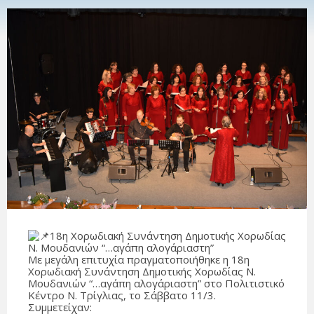
18η Χορωδιακή Συνάντηση Δημοτικής Χορωδίας
Ν. Μουδανιών “…αγάπη αλογάριαστη”
Με μεγάλη επιτυχία πραγματοποιήθηκε η 18η
Χορωδιακή Συνάντηση Δημοτικής Χορωδίας Ν.
Μουδανιών “…αγάπη αλογάριαστη” στο Πολιτιστικό
Κέντρο Ν. Τρίγλιας, το Σάββατο 11/3.
Συμμετείχαν: